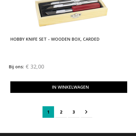
HOBBY KNIFE SET - WOODEN BOX, CARDED
€ 32,00
Bij ons:
IN WINKELWAGEN
Pagina
Je leest momenteel pagina
Pagina
Pagina
Pagina
Volgende
1
2
3