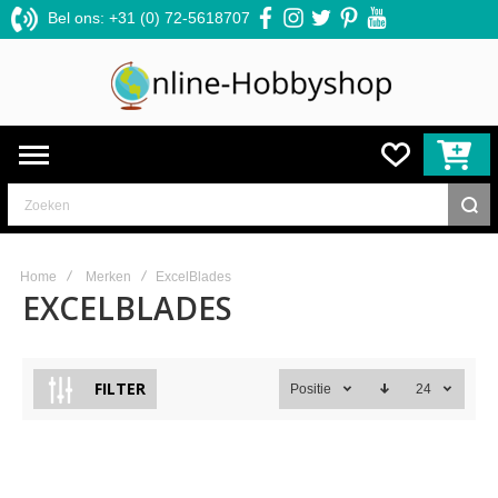
Bel ons: +31 (0) 72-5618707
facebook
instagram
twitter
pinterest
youtube
Zoeken
Home
Merken
ExcelBlades
EXCELBLADES
FILTER
Positie
24