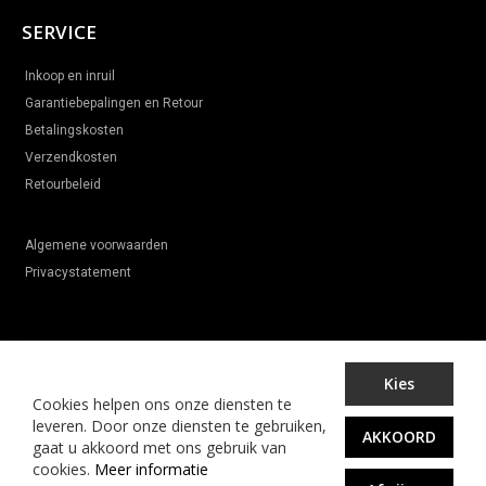
SERVICE
Inkoop en inruil
Garantiebepalingen en Retour
Betalingskosten
Verzendkosten
Retourbeleid
Algemene voorwaarden
Privacystatement
Kies
Cookies helpen ons onze diensten te
© Online-hobbyshop.com
leveren. Door onze diensten te gebruiken,
AKKOORD
gaat u akkoord met ons gebruik van
cookies.
Meer informatie