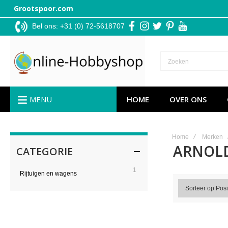
Grootspoor.com
Bel ons: +31 (0) 72-5618707
facebook
instagram
twitter
pinterest
youtube
MENU
HOME
OVER ONS
Home
Merken
ARNOL
CATEGORIE
item
1
Rijtuigen en wagens
Sorteer op
Posi