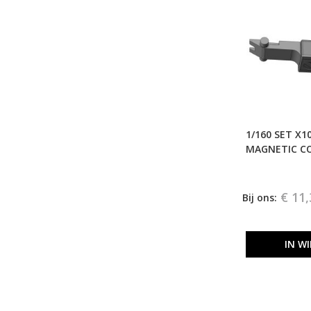
1/160 SET X1
MAGNETIC C
€ 11,
Bij ons:
IN W