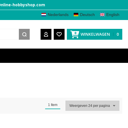
nline-hobbyshop.com
Nederlands
Deutsch
English
WINKELWAGEN
0
MIJN ACCOUNT
1
Item
Weergeven
24
per pagina