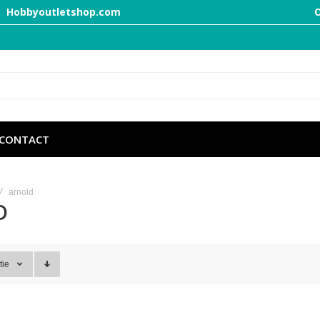
Hobbyoutletshop.com
O
CONTACT
arnold
D
tie