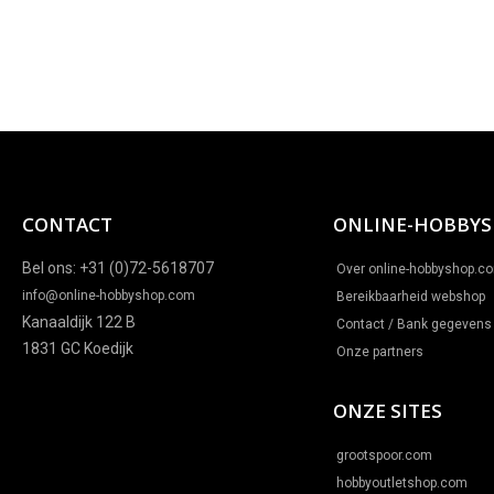
CONTACT
ONLINE-HOBBY
Bel ons: +31 (0)72-5618707
Over online-hobbyshop.c
info@online-hobbyshop.com
Bereikbaarheid webshop
Kanaaldijk 122 B
Contact / Bank gegevens
1831 GC Koedijk
Onze partners
ONZE SITES
grootspoor.com
hobbyoutletshop.com